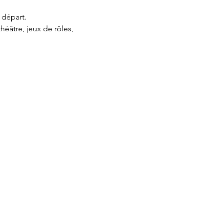
 départ.
éâtre, jeux de rôles,
il.com