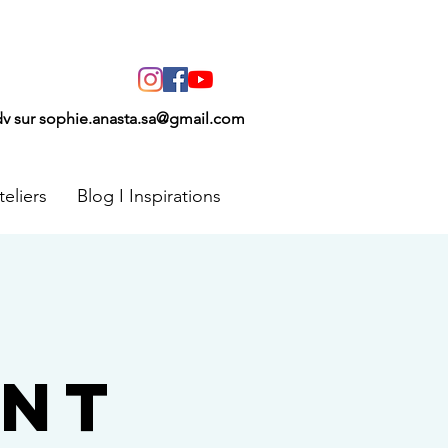
dv
sur
sophie.anasta.sa@gmail.com
teliers
Blog I Inspirations
S
ENT