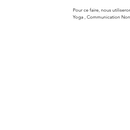
Pour ce faire, nous utilise
Yoga , Communication Non v
relaxation
DATES ET THÉMATIQUES :
20 Avril & 2 Juin : En acco
8 Juillet : Ça c'est moi
31 août : M'aimer, une ques
6 Octobre : Non c'est non
3 Novembre : L'amour au d
-> Plus de détails fin mars
Tarif à la journée avec repas
Réduction si réservation de 
Infos et reservations aupré