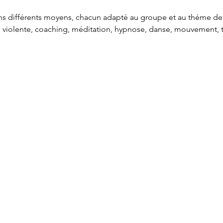
rons différents moyens, chacun adapté au groupe et au théme de
iolente, coaching, méditation, hypnose, danse, mouvement, th
rd avec mon corps
tion d'habitudes (en préparation de la rentrée)
elà de Moi
 et collations végétariennes : 120€
plusieurs journées.
s de Sophie Anastassiades : 0613341252 - sophie.anasta.sa@gma