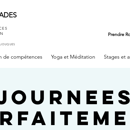
IADES
CES
ON
Prendre R
à JOUQUES
an de compétences
Yoga et Méditation
Stages et a
JOURNEE
RFAITEM