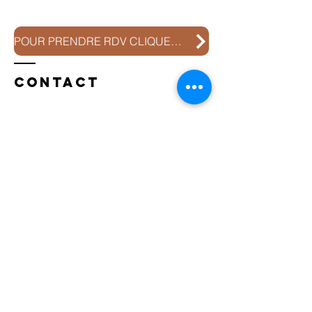
POUR PRENDRE RDV CLIQUEZ ICI
Contact
Sophie Anastassiades
Coach de vie
Dans les Bouches du Rhône
À Jouques aux
2 Gardiens
ou En ligne
Rdv sur :
sophie.anasta.sa@gmail.com
Tél :
+336 13 34 12 52