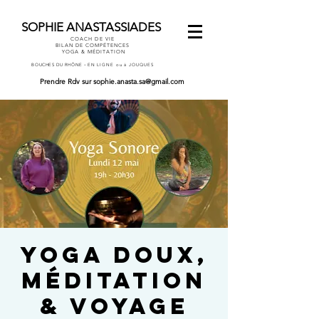
SOPHIE ANASTASSIADES
COACH DE VIE
BILAN DE COMPÉTENCES
YOGA & MÉDITATION
-
BOUCHES DU RHÔNE
EN LIGNE ou à JOUQUES
Prendre Rdv
sur
sophie.anasta.sa@gmail.com
Yoga Doux,
Méditation
& Voyage