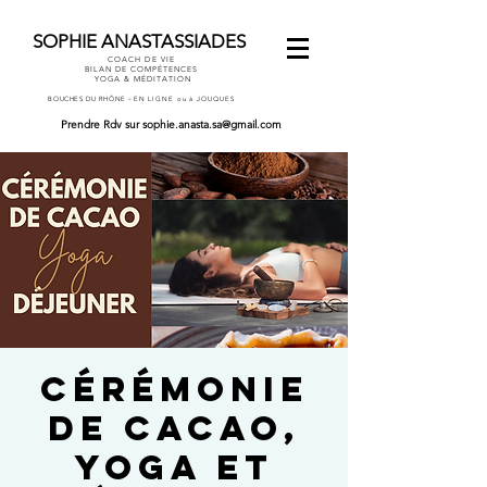
SOPHIE ANASTASSIADES
COACH DE VIE
BILAN DE COMPÉTENCES
YOGA & MÉDITATION
-
BOUCHES DU RHÔNE
EN LIGNE ou à JOUQUES
Prendre Rdv
sur
sophie.anasta.sa@gmail.com
CÉRÉMONIE
DE CACAO,
YOGA ET