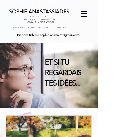
SOPHIE ANASTASSIADES
COACH DE VIE
BILAN DE COMPÉTENCES
YOGA & MÉDITATION
-
BOUCHES DU RHÔNE
EN LIGNE ou à JOUQUES
Prendre Rdv
sur
sophie.anasta.sa@gmail.com
ET SI TU
REGARDAIS
TES IDÉES...