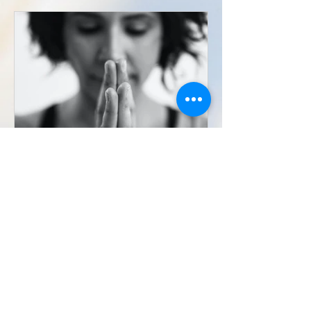
Sophie Anastassiades
20 nov. 2022
Hymne à la vie qui s'exprime
Parce que c'est quand même magique :
Ce qui se passe en nous ! Peu importe
d'où ça vient, où ça nous mène, c'est
un phénomène qui ne peut...