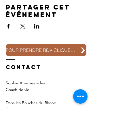
Partager cet
événement
POUR PRENDRE RDV CLIQUEZ ICI
Contact
Sophie Anastassiades
Coach de vie
Dans les Bouches du Rhône
À Jouques aux
2 Gardiens
ou En ligne