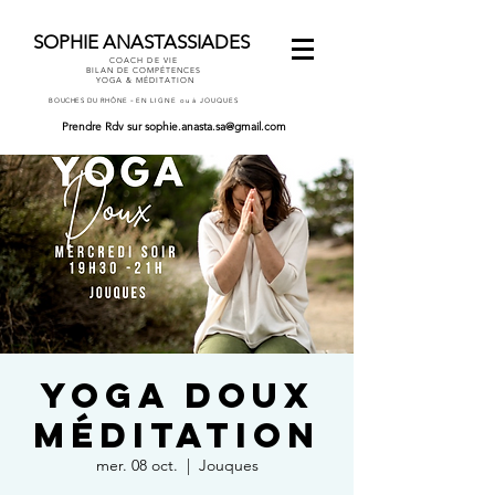
SOPHIE ANASTASSIADES
COACH DE VIE
BILAN DE COMPÉTENCES
YOGA & MÉDITATION
-
BOUCHES DU RHÔNE
EN LIGNE ou à JOUQUES
Prendre Rdv
sur
sophie.anasta.sa@gmail.com
YOGA DOUX
MÉDITATION
mer. 08 oct.
  |  
Jouques