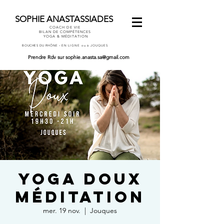
SOPHIE ANASTASSIADES
COACH DE VIE
BILAN DE COMPÉTENCES
YOGA & MÉDITATION
-
BOUCHES DU RHÔNE
EN LIGNE ou à JOUQUES
Prendre Rdv
sur
sophie.anasta.sa@gmail.com
YOGA DOUX
MÉDITATION
mer. 19 nov.
  |  
Jouques