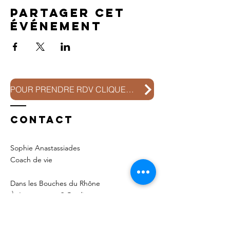
Partager cet
événement
POUR PRENDRE RDV CLIQUEZ ICI
Contact
Sophie Anastassiades
Coach de vie
Dans les Bouches du Rhône
À Jouques aux
2 Gardiens
ou En ligne