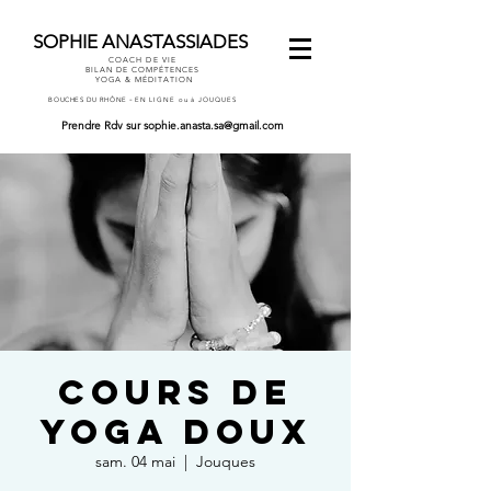
SOPHIE ANASTASSIADES
COACH DE VIE
BILAN DE COMPÉTENCES
YOGA & MÉDITATION
-
BOUCHES DU RHÔNE
EN LIGNE ou à JOUQUES
Prendre Rdv
sur
sophie.anasta.sa@gmail.com
COURS DE
YOGA DOUX
sam. 04 mai
  |  
Jouques