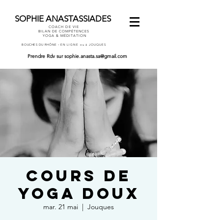
SOPHIE ANASTASSIADES
COACH DE VIE
BILAN DE COMPÉTENCES
YOGA & MÉDITATION
-
BOUCHES DU RHÔNE
EN LIGNE ou à JOUQUES
Prendre Rdv
sur
sophie.anasta.sa@gmail.com
COURS DE
YOGA DOUX
mar. 21 mai
  |  
Jouques